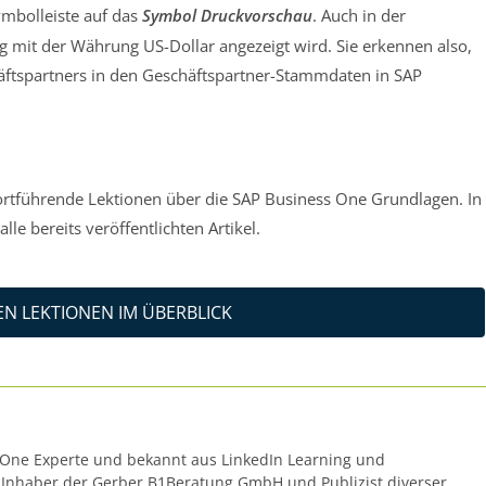
ymbolleiste auf das
Symbol Druckvorschau
. Auch in der
g mit der Währung US-Dollar angezeigt wird. Sie erkennen also,
häftspartners in den Geschäftspartner-Stammdaten in SAP
fortführende Lektionen über die SAP Business One Grundlagen. In
alle bereits veröffentlichten Artikel.
N LEKTIONEN IM ÜBERBLICK
 One Experte und bekannt aus LinkedIn Learning und
r Inhaber der Gerber B1Beratung GmbH und Publizist diverser