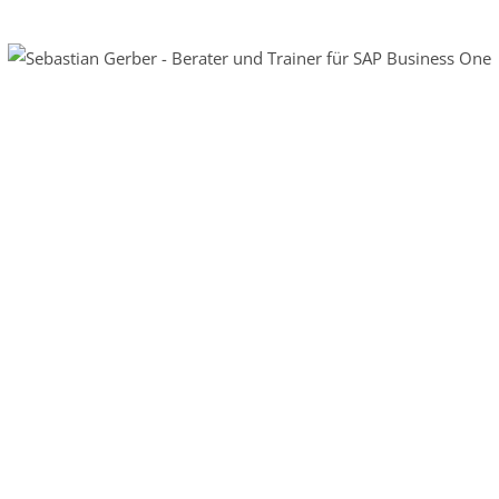
"Erweitern Sie das Know-
How Ihrer Mitarbeiter
und verbessern Sie so die
SAP Business One
Expertise in Ihrem
Unternehmen."
Jetzt in Kontakt treten