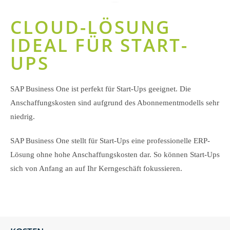
Drittanbieter weitergegeben werden.
Mehr Informationen
CLOUD-LÖSUNG
Inhalt entsperren
IDEAL FÜR START-
Erforderlichen Service akzeptieren
UPS
und Inhalte entsperren
SAP Business One ist perfekt für Start-Ups geeignet. Die
Anschaffungskosten sind aufgrund des Abonnementmodells sehr
niedrig.
SAP Business One stellt für Start-Ups eine professionelle ERP-
Lösung ohne hohe Anschaffungskosten dar. So können Start-Ups
sich von Anfang an auf Ihr Kerngeschäft fokussieren.