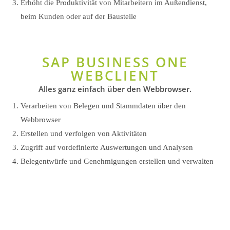
Erhöht die Produktivität von Mitarbeitern im Außendienst,
beim Kunden oder auf der Baustelle
SAP BUSINESS ONE
WEBCLIENT
Alles ganz einfach über den Webbrowser.
Verarbeiten von Belegen und Stammdaten über den
Webbrowser
Erstellen und verfolgen von Aktivitäten
Zugriff auf vordefinierte Auswertungen und Analysen
Belegentwürfe und Genehmigungen erstellen und verwalten
Sie sehen gerade einen Platzhalterinhalt von
YouTube
. Um auf den eigentlichen Inhalt
zuzugreifen, klicken Sie auf die Schaltfläche
unten. Bitte beachten Sie, dass dabei Daten an