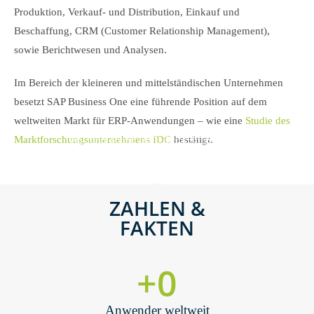
Produktion, Verkauf- und Distribution, Einkauf und
Beschaffung, CRM (Customer Relationship Management),
sowie Berichtwesen und Analysen.
Im Bereich der kleineren und mittelständischen Unternehmen
besetzt SAP Business One eine führende Position auf dem
weltweiten Markt für ERP-Anwendungen – wie eine
Studie des
Sie sehen gerade einen Platzhalterinhalt von
Marktforschungsunternehmens IDC
bestätigt.
Sie sehen gerade einen Platzhalterinhalt von
YouTube
. Um auf den eigentlichen Inhalt
YouTube
. Um auf den eigentlichen Inhalt
zuzugreifen, klicken Sie auf die Schaltfläche
zuzugreifen, klicken Sie auf die Schaltfläche
unten. Bitte beachten Sie, dass dabei Daten an
unten. Bitte beachten Sie, dass dabei Daten an
Drittanbieter weitergegeben werden.
Drittanbieter weitergegeben werden.
ZAHLEN &
Mehr Informationen
Mehr Informationen
FAKTEN
Inhalt entsperren
Inhalt entsperren
Erforderlichen Service akzeptieren
Erforderlichen Service akzeptieren
+
0
und Inhalte entsperren
und Inhalte entsperren
Anwender weltweit