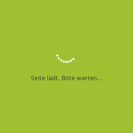
Artikelstammdaten für die Produktion
Alternativartikel
Mitarbeiterverwaltung
Mitarbeiterstammdaten verwalten
Mitarbeiterhierarchien und Organigra
Arbeitszeit erfassen
Mehr Informationen
So gehts nach dem Kurs weiter
Seite lädt. Bitte warten...