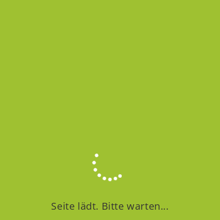
APRIL 2, 2025
Verschiedene Rabattgruppen in SAP Business One verwalten -
Blogartikel
ALLGEMEIN
/
SAP BUSINESS ONE GRUNDLAGEN
SAP Business One Grundlagen
5.8 – Verschiedene
Rabattgruppen verwalten
Mit unserer Reihe "Grundlagen" veröffentlichen wir
fortführende Lektionen über die SAP Business One
Seite lädt. Bitte warten...
Grundlagen. In der Kategorie SAP Business One